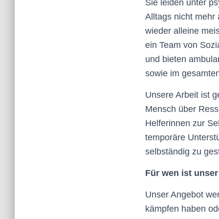
Sie leiden unter 
Alltags nicht mehr
wieder alleine mei
ein Team von Sozi
und bieten ambula
sowie im gesamten
Unsere Arbeit ist
Mensch über Ressou
Helferinnen zur Se
temporäre Unterstü
selbständig zu gest
Für wen ist unse
Unser Angebot wen
kämpfen haben ode