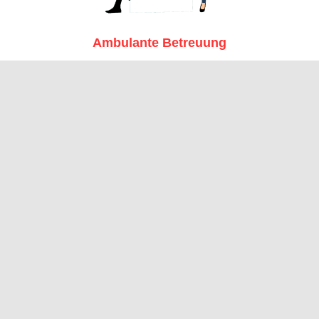
Ambulante Betreuung
für Menschen mit seelischer oder geistiger
Beeinträchtigung.
Mindset und mehr: Mein B
wussteres und erfülltere
nun einen Einblick in meine aktuellen und vergangenen 