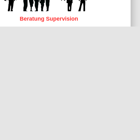
Beratung Supervision
systemisch-konstruktivistisch
log für
s Leben
Aktivitäten geben