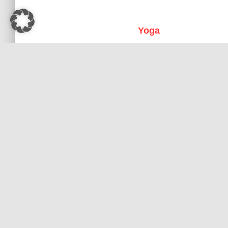
Yoga
zur Entspannung im Alltag.
Yoga, 
ein be
Ich möchte euch 