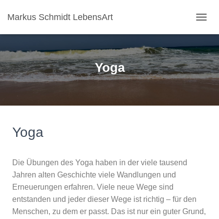
Markus Schmidt LebensArt
N
A
V
I
G
Yoga
A
T
I
O
N
U
M
Yoga
S
C
H
Die Übungen des Yoga haben in der viele tausend
A
L
Jahren alten Geschichte viele Wandlungen und
T
Erneuerungen erfahren. Viele neue Wege sind
E
entstanden und jeder dieser Wege ist richtig – für den
N
Menschen, zu dem er passt. Das ist nur ein guter Grund,