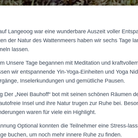
auf Langeoog war eine wunderbare Auszeit voller Ents
ten der Natur des Wattenmeers haben wir sechs Tage lan
meln lassen.
m Unsere Tage begannen mit Meditation und kraftvolle
sen wir entspannende Yin-Yoga-Einheiten und Yoga Ni
iergänge, Inselerkundungen und gemütliche Pausen.
 Der „Neei Bauhoff“ bot mit seinen schönen Räumen den
utofreie Insel und ihre Natur trugen zur Ruhe bei. Beso
erungen waren für viele ein Highlight.
annung Optional konnten die Teilnehmer eine Stress-la
ge buchen, um noch mehr innere Ruhe zu finden.